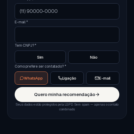
E-mail *
Tem CNPJ? *
Sim
Não
Como prefere ser contatado? *
WhatsApp
Ligação
E-mail
Quero minha recomendação
Seus dados estão protegidos pela LGPD. Sem spam — apenas o contato
combinado.