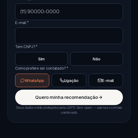
E-mail *
Tem CNPJ? *
Sim
Não
Como prefere ser contatado? *
WhatsApp
Ligação
E-mail
Quero minha recomendação
Seus dados estão protegidos pela LGPD. Sem spam — apenas o contato
combinado.