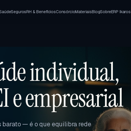
 Saúde
Seguros
RH & Benefícios
Consórcio
Materiais
Blog
Sobre
ERP Ikaros
úde individual,
EI e empresarial
 barato — é o que equilibra rede