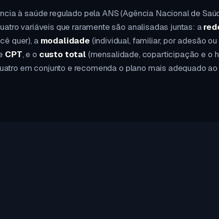
ência à saúde regulado pela ANS (Agência Nacional de Saú
atro variáveis que raramente são analisadas juntas: a
red
cê quer), a
modalidade
(individual, familiar, por adesão ou
de
CPT
, e o
custo total
(mensalidade, coparticipação e o h
s quatro em conjunto e recomenda o plano mais adequado ao