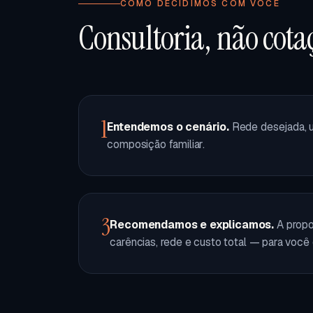
COMO DECIDIMOS COM VOCÊ
Consultoria, não cot
1
Entendemos o cenário.
Rede desejada, u
composição familiar.
3
Recomendamos e explicamos.
A prop
carências, rede e custo total — para você