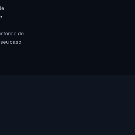
de
e
istórico de
 seu caso.