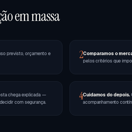
ação em massa
2
so previsto, orçamento e
Comparamos o merc
pelos critérios que imp
4
osta chega explicada —
Cuidamos do depois.
 decidir com segurança.
acompanhamento contín