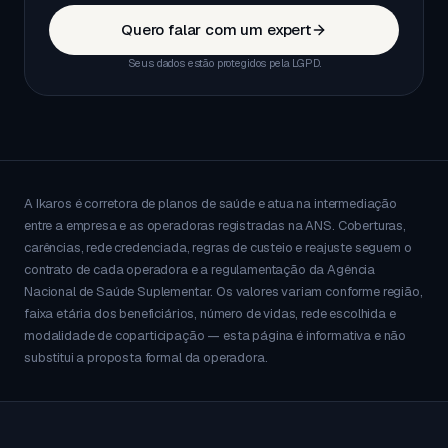
Quero falar com um expert
Seus dados estão protegidos pela LGPD.
A Ikaros é corretora de planos de saúde e atua na intermediação
entre a empresa e as operadoras registradas na ANS. Coberturas,
carências, rede credenciada, regras de custeio e reajuste seguem o
contrato de cada operadora e a regulamentação da Agência
Nacional de Saúde Suplementar. Os valores variam conforme região,
faixa etária dos beneficiários, número de vidas, rede escolhida e
modalidade de coparticipação — esta página é informativa e não
substitui a proposta formal da operadora.