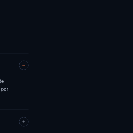
de
 por