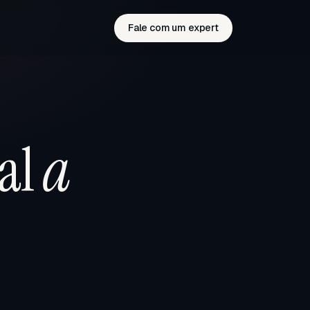
Fale com um expert
al
a