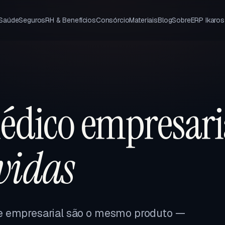
 Saúde
Seguros
RH & Benefícios
Consórcio
Materiais
Blog
Sobre
ERP Ikaros
édico empresari
 vidas
e empresarial são o mesmo produto —