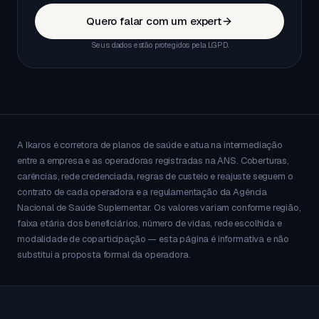
Quero falar com um expert
Seus dados estão protegidos pela LGPD.
A Ikaros é corretora de planos de saúde e atua na intermediação
entre a empresa e as operadoras registradas na ANS. Coberturas,
carências, rede credenciada, regras de custeio e reajuste seguem o
contrato de cada operadora e a regulamentação da Agência
Nacional de Saúde Suplementar. Os valores variam conforme região,
faixa etária dos beneficiários, número de vidas, rede escolhida e
modalidade de coparticipação — esta página é informativa e não
substitui a proposta formal da operadora.