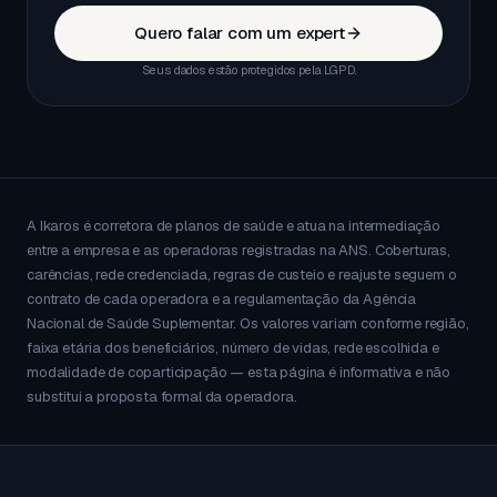
Quero falar com um expert
Seus dados estão protegidos pela LGPD.
A Ikaros é corretora de planos de saúde e atua na intermediação
entre a empresa e as operadoras registradas na ANS. Coberturas,
carências, rede credenciada, regras de custeio e reajuste seguem o
contrato de cada operadora e a regulamentação da Agência
Nacional de Saúde Suplementar. Os valores variam conforme região,
faixa etária dos beneficiários, número de vidas, rede escolhida e
modalidade de coparticipação — esta página é informativa e não
substitui a proposta formal da operadora.