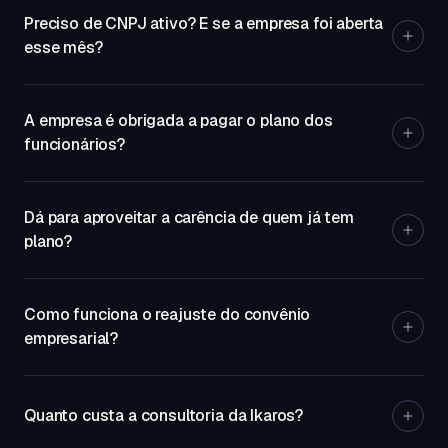
A maioria das operadoras trabalha a partir de 2
Preciso de CNPJ ativo? E se a empresa foi aberta
vidas no coletivo empresarial, e algumas
esse mês?
aceitam 1 vida (o titular) para MEI e empresas
recém-abertas. O número de vidas muda o
Sim, o plano coletivo empresarial exige CNPJ.
preço, a exigência de documentos e quais
A empresa é obrigada a pagar o plano dos
Empresa recém-aberta é aceita por várias
operadoras aceitam a sua empresa — por isso
funcionários?
operadoras, em geral com apresentação do
a cotação começa por ele.
contrato social e do cartão CNPJ. MEI também
Não há obrigação legal geral: o convênio
é aceito por parte do mercado. Se a empresa
Dá para aproveitar a carência de quem já tem
médico é benefício espontâneo, salvo quando a
ainda está em abertura, dá para adiantar a
plano?
convenção coletiva da categoria determinar. O
cotação e contratar assim que o CNPJ sair.
que existe é regra de custeio — a empresa
Frequentemente sim. Existe a portabilidade de
define se paga integral, se divide com o
Como funciona o reajuste do convênio
carências prevista na RN 438/2018 da ANS e,
colaborador ou se apenas viabiliza o contrato,
empresarial?
no coletivo empresarial, é comum a operadora
e isso precisa estar claro no contrato e no
oferecer redução ou compra de carências
aditivo de custeio.
Diferente do plano individual: a ANS não define
conforme o número de vidas. Analisamos o
teto para o coletivo empresarial. O reajuste é
Quanto custa a consultoria da Ikaros?
contrato atual antes de sugerir qualquer troca
negociado entre empresa e operadora, com