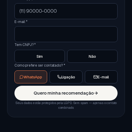
E-mail *
Tem CNPJ? *
Sim
Não
Como prefere ser contatado? *
WhatsApp
Ligação
E-mail
Quero minha recomendação
Seus dados estão protegidos pela LGPD. Sem spam — apenas o contato
combinado.