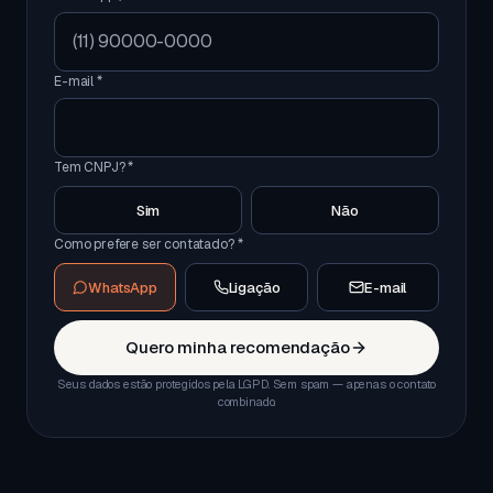
E-mail *
Tem CNPJ? *
Sim
Não
Como prefere ser contatado? *
WhatsApp
Ligação
E-mail
Quero minha recomendação
Seus dados estão protegidos pela LGPD. Sem spam — apenas o contato
combinado.