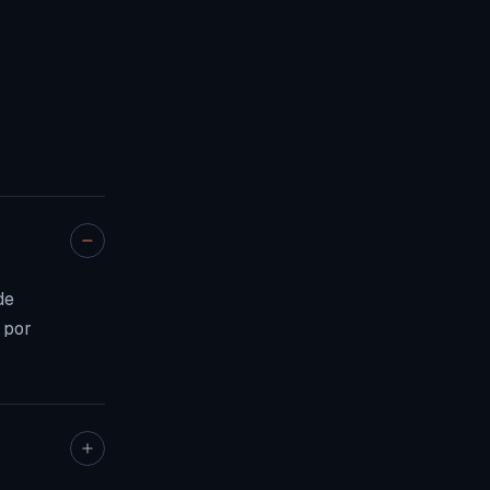
de
 por