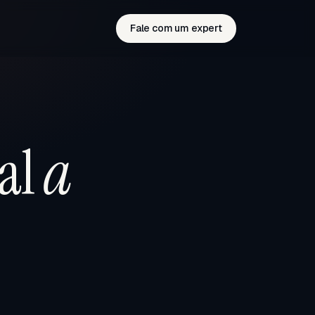
Fale com um expert
al
a