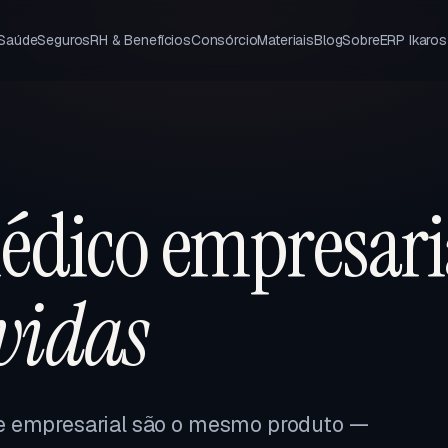
 Saúde
Seguros
RH & Benefícios
Consórcio
Materiais
Blog
Sobre
ERP Ikaros
édico empresari
 vidas
e empresarial são o mesmo produto —