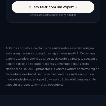
Quero falar com um expert
Seus dados estão protegidos pela LGPD.
A Ikaros é corretora de planos de saúde e atua na intermediação
entre a empresa e as operadoras registradas na ANS. Coberturas,
carências, rede credenciada, regras de custeio e reajuste seguem o
contrato de cada operadora e a regulamentação da Agência
Nacional de Saúde Suplementar. Os valores variam conforme região,
faixa etária dos beneficiários, número de vidas, rede escolhida e
modalidade de coparticipação — esta página é informativa e não
substitui a proposta formal da operadora.