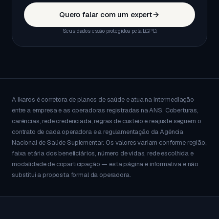
Quero falar com um expert
Seus dados estão protegidos pela LGPD.
A Ikaros é corretora de planos de saúde e atua na intermediação
entre a empresa e as operadoras registradas na ANS. Coberturas,
carências, rede credenciada, regras de custeio e reajuste seguem o
contrato de cada operadora e a regulamentação da Agência
Nacional de Saúde Suplementar. Os valores variam conforme região,
faixa etária dos beneficiários, número de vidas, rede escolhida e
modalidade de coparticipação — esta página é informativa e não
substitui a proposta formal da operadora.