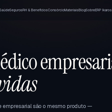
 Saúde
Seguros
RH & Benefícios
Consórcio
Materiais
Blog
Sobre
ERP Ikaros
édico empresari
 vidas
e empresarial são o mesmo produto —