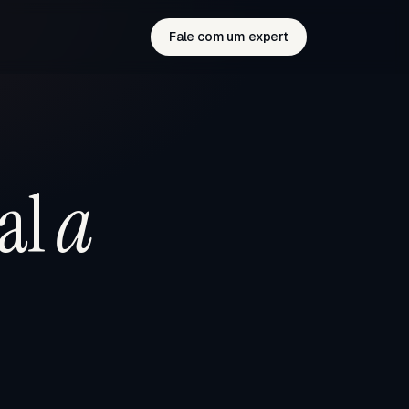
Fale com um expert
al
a