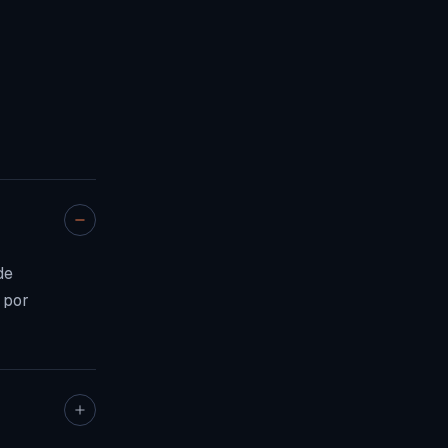
de
 por