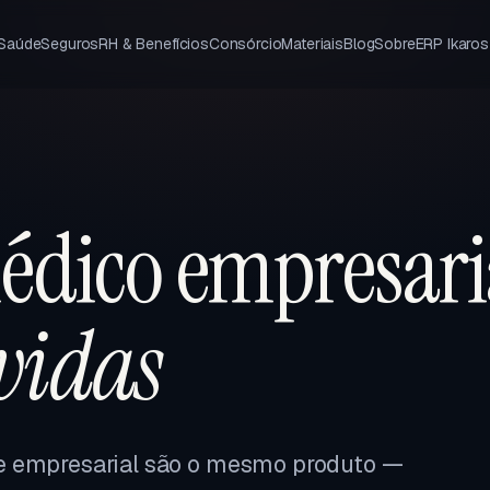
 Saúde
Seguros
RH & Benefícios
Consórcio
Materiais
Blog
Sobre
ERP Ikaros
édico empresari
 vidas
e empresarial são o mesmo produto —