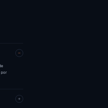
de
 por