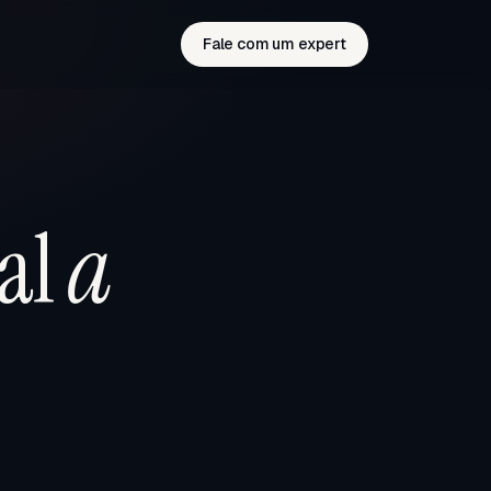
Fale com um expert
al
a