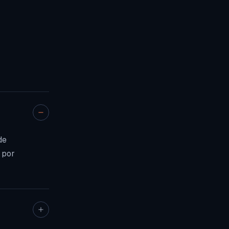
de
 por