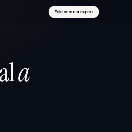
Fale com um expert
al
a