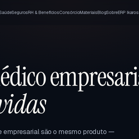
 Saúde
Seguros
RH & Benefícios
Consórcio
Materiais
Blog
Sobre
ERP Ikaros
édico empresari
 vidas
e empresarial são o mesmo produto —