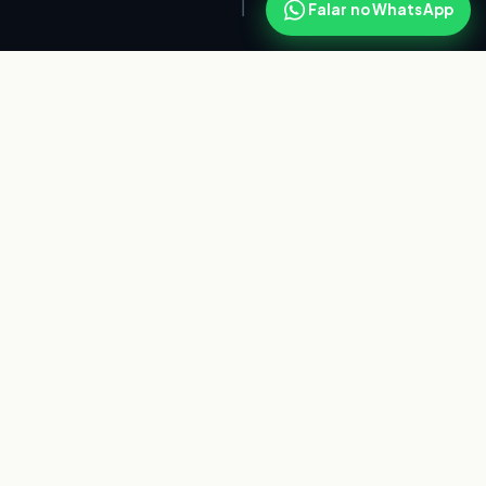
Falar no WhatsApp
QUEM SOMOS
O que é a
Ikaros
A Ikaros é uma corretora independente de planos de
saúde, consórcio, seguros e investimentos, sediada
em São Paulo e atuante em todo o Brasil.
Fiduciária
significa que trabalhamos no interesse do cliente,
não de uma operadora: comparamos o mercado,
explicamos cada critério e recomendamos a opção
com a melhor relação custo-benefício para cada
perfil. Atendemos famílias e empresas de alto